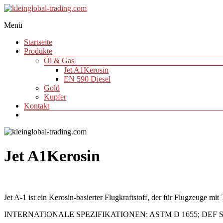
Zum
Inhalt
Menü
springen
kleinglobal-
trading.com
Startseite
Produkte
Öl & Gas
Jet A1Kerosin
EN 590 Diesel
Gold
Kupfer
Kontakt
Jet A1Kerosin
Jet A-1 ist ein Kerosin-basierter Flugkraftstoff, der für Flugzeuge m
INTERNATIONALE SPEZIFIKATIONEN: ASTM D 1655; DEF STAN 91-